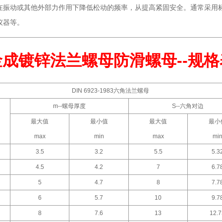
在振动或其他外部力作用下降低松动的频率，从提高紧固安全。通常采用
仪器等。
金成镀锌法兰螺母防滑螺母--规格
DIN 6923-1983六角法兰螺母
m--螺母厚度
S--六角对边
最大值
最小值
最大值
最小
max
min
max
mi
3.5
3.2
5.5
5.3
4.5
4.2
7
6.7
5
4.7
8
7.7
6
5.7
10
9.7
8
7.6
13
12.7