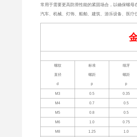
常用于需要更高防滑性能的紧固场合，以确保螺母
汽车、机械、灯饰、船舶、建筑、游乐设备、医疗
螺纹
标准
细牙
直径
螺距
螺距
d
p
p
M3
0.5
0.35
M4
0.7
0.5
M5
0.8
0.5
M6
1.0
0.75
M8
1.25
1.0