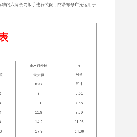
标准的六角套筒扳手进行装配，防滑螺母广泛运用于
表
dc--圆外径
e
对角
值
最大值
尺寸
n
max
2
8
6.01
8
10
7.66
8
11.8
8.79
8
14.2
11.05
3
17.9
14.38