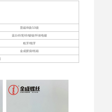
普碳/8级/10级
蓝白锌/彩锌/镀镍/环保电镀
粗牙/细牙
金成胶袋/纸箱
制