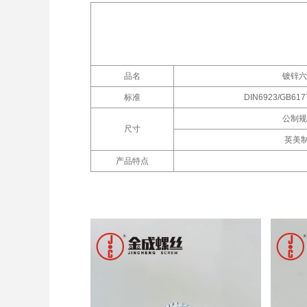
品名
镀锌六
标准
DIN6923/GB6177
公制规
尺寸
英美制
产品特点