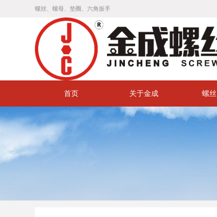
螺丝、螺母、垫圈、六角扳手
首页
关于金成
螺丝