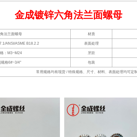
金成镀锌六角法兰面螺母
角法兰面螺母
材质
.1/ANSI/ASME B18.2.2
表面处理
格：M3~M24
牙距
规格6#~3/4"
包装
常用规格均有现货 / 特殊规格、尺寸、材料、表面处理均可定