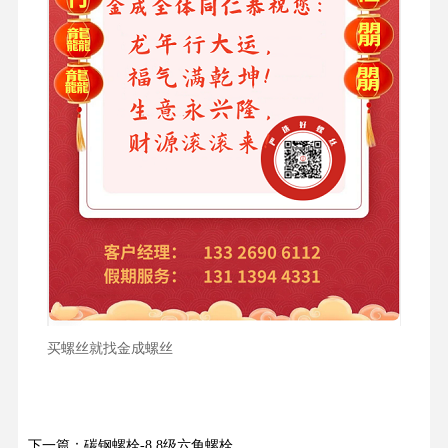
买螺丝就找金成螺丝
下一篇：碳钢螺栓-8.8级六角螺栓