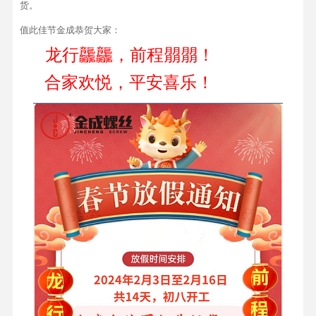
货。
值此佳节金成恭贺大家：
龙行龘龘，前程朤朤！
合家欢悦，平安喜乐！