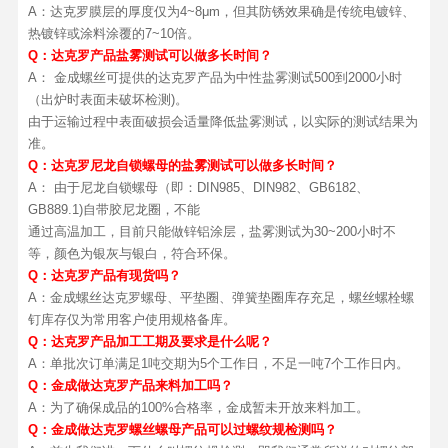
A：达克罗膜层的厚度仅为4~8μm，但其防锈效果确是传统电镀锌、
热镀锌或涂料涂覆的7~10倍。
Q：达克罗产品盐雾测试可以做多长时间？
A： 金成螺丝可提供的达克罗产品为中性盐雾测试500到2000小时
（出炉时表面未破坏检测)。
由于运输过程中表面破损会适量降低盐雾测试，以实际的测试结果为
准。
Q：达克罗尼龙自锁螺母的盐雾测试可以做多长时间？
A： 由于尼龙自锁螺母（即：DIN985、DIN982、GB6182、
GB889.1)自带胶尼龙圈，不能
通过高温加工，目前只能做锌铝涂层，盐雾测试为30~200小时不
等，颜色为银灰与银白，符合环保。
Q：达克罗产品有现货吗？
A：金成螺丝达克罗螺母、平垫圈、弹簧垫圈库存充足，螺丝螺栓螺
钉库存仅为常用客户使用规格备库。
Q：达克罗产品加工工期及要求是什么呢？
A：单批次订单满足1吨交期为5个工作日，不足一吨7个工作日内。
Q：金成做达克罗产品来料加工吗？
A：为了确保成品的100%合格率，金成暂未开放来料加工。
Q：金成做达克罗螺丝螺母产品可以过螺纹规检测吗？