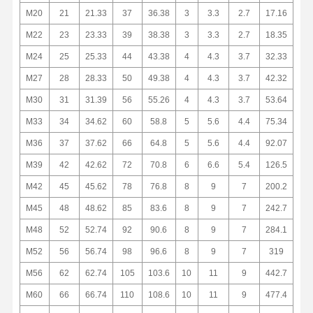
M20
21
21.33
37
36.38
3
3.3
2.7
17.16
M22
23
23.33
39
38.38
3
3.3
2.7
18.35
M24
25
25.33
44
43.38
4
4.3
3.7
32.33
M27
28
28.33
50
49.38
4
4.3
3.7
42.32
M30
31
31.39
56
55.26
4
4.3
3.7
53.64
M33
34
34.62
60
58.8
5
5.6
4.4
75.34
M36
37
37.62
66
64.8
5
5.6
4.4
92.07
M39
42
42.62
72
70.8
6
6.6
5.4
126.5
M42
45
45.62
78
76.8
8
9
7
200.2
M45
48
48.62
85
83.6
8
9
7
242.7
M48
52
52.74
92
90.6
8
9
7
284.1
M52
56
56.74
98
96.6
8
9
7
319
M56
62
62.74
105
103.6
10
11
9
442.7
M60
66
66.74
110
108.6
10
11
9
477.4