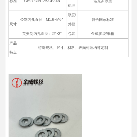
标准
GB97/DIN125/GB848
达克罗涂层
处理
厚度/
公制内孔直径：M1.6~M64
符合国家标准
尺寸
外径
英美制内孔直径：2#~2"
包装
金成胶袋/纸箱
产品
特殊规格、尺寸、材料、表面处理均可定制
特点