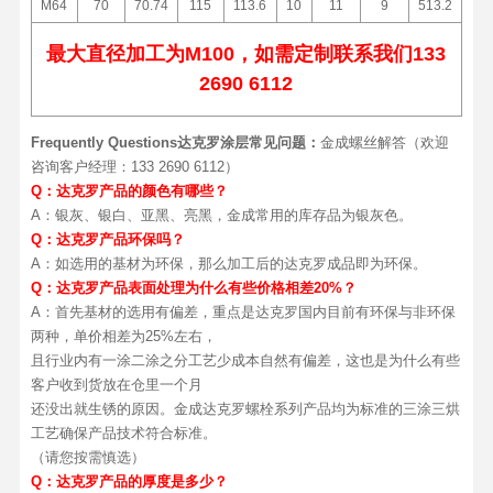
M64
70
70.74
115
113.6
10
11
9
513.2
最大直径加工为M100，如需定制联系我们133
2690 6112
Frequently Questions达克罗涂层常见问题：
金成螺丝解答（欢迎
咨询客户经理：133 2690 6112）
Q：
达克罗产品的颜色有哪些？
A：银灰、银白、亚黑、亮黑，金成常用的库存品为银灰色。
Q：
达克罗产品环保吗？
A：如选用的基材为环保，那么加工后的达克罗成品即为环保。
Q：
达克罗产品表面处理为什么有些价格相差20%？
A：首先基材的选用有偏差，重点是达克罗国内目前有环保与非环保
两种，单价相差为25%左右，
且行业内有一涂二涂之分工艺少成本自然有偏差，这也是为什么有些
客户收到货放在仓里一个月
还没出就生锈的原因。金成达克罗螺栓系列产品均为标准的三涂三烘
工艺确保产品技术符合标准。
（请您按需慎选）
Q：达克罗产品的厚度是多少？