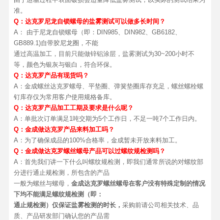
准。
Q：达克罗尼龙自锁螺母的盐雾测试可以做多长时间？
A： 由于尼龙自锁螺母（即：DIN985、DIN982、GB6182、
GB889.1)自带胶尼龙圈，不能
通过高温加工，目前只能做锌铝涂层，盐雾测试为30~200小时不
等，颜色为银灰与银白，符合环保。
Q：达克罗产品有现货吗？
A：金成螺丝达克罗螺母、平垫圈、弹簧垫圈库存充足，螺丝螺栓螺
钉库存仅为常用客户使用规格备库。
Q：达克罗产品加工工期及要求是什么呢？
A：单批次订单满足1吨交期为5个工作日，不足一吨7个工作日内。
Q：金成做达克罗产品来料加工吗？
A：为了确保成品的100%合格率，金成暂未开放来料加工。
Q：金成做达克罗螺丝螺母产品可以过螺纹规检测吗？
A：首先我们讲一下什么叫螺纹规检测，即我们通常所说的对螺纹部
分进行通止规检测，所包含的产品
一般为螺丝与螺母，
金成达克罗螺丝螺母在客户没有特殊定制的情况
下均不能满足螺纹规检测（即：
通止规检测）仅保证盐雾检测的时长，
采购前请公司相关技术、品
质、产品研发部门确认您的产品需