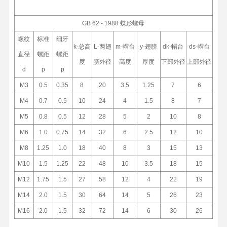
GB 62 - 1988 蝶形螺母
螺纹
标准
细牙
k-总高
L-两翅
m-帽台
y-翅膀
dk-帽台
ds-帽台
直径
螺距
螺距
度
膀外径
高度
厚度
下部外径
上部外径
d
p
p
M3
0.5
0.35
8
20
3.5
1.25
7
6
M4
0.7
0.5
10
24
4
1.5
8
7
M5
0.8
0.5
12
28
5
2
10
8
M6
1.0
0.75
14
32
6
2.5
12
10
M8
1.25
1.0
18
40
8
3
15
13
M10
1.5
1.25
22
48
10
3.5
18
15
M12
1.75
1.5
27
58
12
4
22
19
M14
2.0
1.5
30
64
14
5
26
23
M16
2.0
1.5
32
72
14
6
30
26