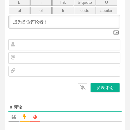
名
字
*
邮
箱
*
网
站
0
评论