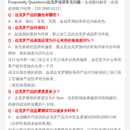
Frequently Questions达克罗涂层常见问题：
金成螺丝解答（欢迎
咨询客户经理：133 2690 6112）
Q：
达克罗产品的颜色有哪些？
A：银灰、银白、亚黑、亮黑，金成常用的库存品为银灰色。
Q：
达克罗产品环保吗？
A：如选用的基材为环保，那么加工后的达克罗成品即为环保。
Q：
达克罗产品表面处理为什么有些价格相差20%？
A：首先基材的选用有偏差，重点是达克罗国内目前有环保与非环保
两种，单价相差为25%左右，
且行业内有一涂二涂之分工艺少成本自然有偏差，这也是为什么有些
客户收到货放在仓里一个月
还没出就生锈的原因。金成达克罗螺栓系列产品均为标准的三涂三烘
工艺确保产品技术符合标准。
（请您按需慎选）
Q：达克罗产品的厚度是多少？
A：达克罗膜层的厚度仅为4~8μm，但其防锈效果确是传统电镀锌、
热镀锌或涂料涂覆的7~10倍。
Q：达克罗产品盐雾测试可以做多长时间？
A： 金成螺丝可提供的达克罗产品为中性盐雾测试500到2000小时
（出炉时表面未破坏检测)。
由于运输过程中表面破损会适量降低盐雾测试，以实际的测试结果为