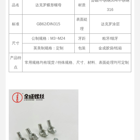
普碳/不锈钢304/不锈钢
品名
达克罗蝶形螺母
材质
316
表面处
标准
GB62/DIN315
达克罗涂层
理
公制规格：M3~M24
牙距
粗牙/细牙
尺寸
英美制规格：定制
包装
金成胶袋/纸箱
产品特
常用规格均有现货 / 特殊规格、尺寸、材料、表面处理均可定制
点