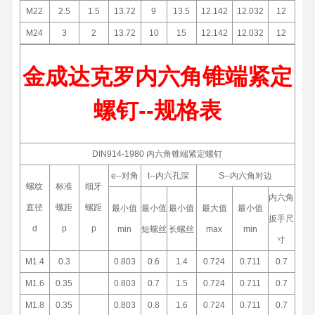
M22
2.5
1.5
13.72
9
13.5
12.142
12.032
12
M24
3
2
13.72
10
15
12.142
12.032
12
金成达克罗内六角锥端紧定
螺钉--规格表
DIN914-1980 内六角锥端紧定螺钉
e--对角
t--内六孔深
S--内六角对边
螺纹
标准
细牙
内六角
直径
螺距
螺距
最小值
最小值
最小值
最大值
最小值
扳手尺
d
p
p
min
短螺丝
长螺丝
max
min
寸
M1.4
0.3
0.803
0.6
1.4
0.724
0.711
0.7
M1.6
0.35
0.803
0.7
1.5
0.724
0.711
0.7
M1.8
0.35
0.803
0.8
1.6
0.724
0.711
0.7