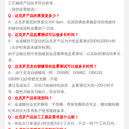
工艺确保产品技术符合标准。
（请您按需慎选）
Q：达克罗产品的厚度是多少？
A：达克罗膜层的厚度仅为4~8μm，但其防锈效果确是传统电镀锌、
热镀锌或涂料涂覆的7~10倍。
Q：达克罗产品盐雾测试可以做多长时间？
A： 金成螺丝可提供的达克罗产品为中性盐雾测试500到2000小时
（出炉时表面未破坏检测)。
由于运输过程中表面破损会适量降低盐雾测试，以实际的测试结果为
准。
Q：达克罗尼龙自锁螺母的盐雾测试可以做多长时间？
A： 由于尼龙自锁螺母（即：DIN985、DIN982、GB6182、
GB889.1)自带胶尼龙圈，不能
通过高温加工，目前只能做锌铝涂层，盐雾测试为30~200小时不
等，颜色为银灰与银白，符合环保。
Q：达克罗产品有现货吗？
A：金成螺丝达克罗螺母、平垫圈、弹簧垫圈库存充足，螺丝螺栓螺
钉库存仅为常用客户使用规格备库。
Q：达克罗产品加工工期及要求是什么呢？
A：单批次订单满足1吨交期为5个工作日，不足一吨7个工作日内。