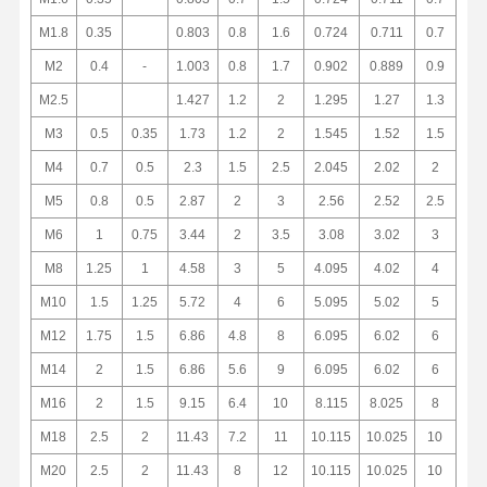
M1.8
0.35
0.803
0.8
1.6
0.724
0.711
0.7
M2
0.4
-
1.003
0.8
1.7
0.902
0.889
0.9
M2.5
1.427
1.2
2
1.295
1.27
1.3
M3
0.5
0.35
1.73
1.2
2
1.545
1.52
1.5
M4
0.7
0.5
2.3
1.5
2.5
2.045
2.02
2
M5
0.8
0.5
2.87
2
3
2.56
2.52
2.5
M6
1
0.75
3.44
2
3.5
3.08
3.02
3
M8
1.25
1
4.58
3
5
4.095
4.02
4
M10
1.5
1.25
5.72
4
6
5.095
5.02
5
M12
1.75
1.5
6.86
4.8
8
6.095
6.02
6
M14
2
1.5
6.86
5.6
9
6.095
6.02
6
M16
2
1.5
9.15
6.4
10
8.115
8.025
8
M18
2.5
2
11.43
7.2
11
10.115
10.025
10
M20
2.5
2
11.43
8
12
10.115
10.025
10