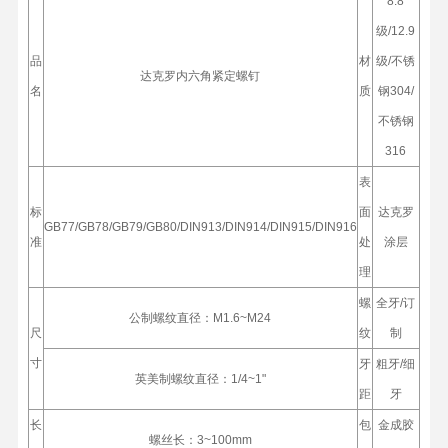
8.8
级/12.9
品
材
级/不锈
达克罗内六角紧定螺钉
名
质
钢304/
不锈钢
316
表
标
面
达克罗
GB77/GB78/GB79/GB80/DIN913/DIN914/DIN915/DIN916
准
处
涂层
理
螺
全牙/订
公制螺纹直径：M1.6~M24
尺
纹
制
寸
牙
粗牙/细
英美制螺纹直径：1/4~1"
距
牙
长
包
金成胶
螺丝长：3~100mm