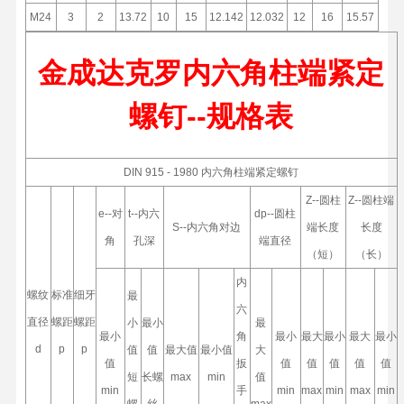
M24
3
2
13.72
10
15
12.142
12.032
12
16
15.57
金成达克罗内六角柱端紧定
螺钉--规格表
DIN 915 - 1980 内六角柱端紧定螺钉
Z--圆柱
Z--圆柱端
e--对
t--内六
dp--圆柱
S--内六角对边
端长度
长度
角
孔深
端直径
（短）
（长）
内
螺纹
标准
细牙
最
六
直径
螺距
螺距
小
最小
最
最小
角
最小
最大
最小
最大
最小
d
p
p
值
值
最大值
最小值
大
值
扳
值
值
值
值
值
短
长螺
max
min
值
min
手
min
max
min
max
min