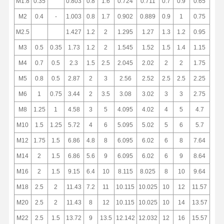
M1.8
0.35
0.803
0.8
1.6
0.724
0.711
0.7
0.9
0.65
M2
0.4
-
1.003
0.8
1.7
0.902
0.889
0.9
1
0.75
M2.5
1.427
1.2
2
1.295
1.27
1.3
1.2
0.95
M3
0.5
0.35
1.73
1.2
2
1.545
1.52
1.5
1.4
1.15
M4
0.7
0.5
2.3
1.5
2.5
2.045
2.02
2
2
1.75
M5
0.8
0.5
2.87
2
3
2.56
2.52
2.5
2.5
2.25
M6
1
0.75
3.44
2
3.5
3.08
3.02
3
3
2.75
M8
1.25
1
4.58
3
5
4.095
4.02
4
5
4.7
M10
1.5
1.25
5.72
4
6
5.095
5.02
5
6
5.7
M12
1.75
1.5
6.86
4.8
8
6.095
6.02
6
8
7.64
M14
2
1.5
6.86
5.6
9
6.095
6.02
6
9
8.64
M16
2
1.5
9.15
6.4
10
8.115
8.025
8
10
9.64
M18
2.5
2
11.43
7.2
11
10.115
10.025
10
12
11.57
M20
2.5
2
11.43
8
12
10.115
10.025
10
14
13.57
M22
2.5
1.5
13.72
9
13.5
12.142
12.032
12
16
15.57