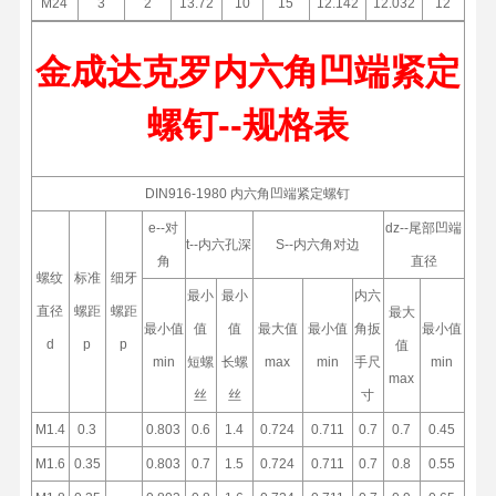
M24
3
2
13.72
10
15
12.142
12.032
12
金成达克罗内六角凹端紧定
螺钉--规格表
DIN916-1980 内六角凹端紧定螺钉
e--对
dz--尾部凹端
t--内六孔深
S--内六角对边
角
直径
螺纹
标准
细牙
最小
最小
内六
直径
螺距
螺距
最大
最小值
值
值
最大值
最小值
角扳
最小值
d
p
p
值
min
短螺
长螺
max
min
手尺
min
max
丝
丝
寸
M1.4
0.3
0.803
0.6
1.4
0.724
0.711
0.7
0.7
0.45
M1.6
0.35
0.803
0.7
1.5
0.724
0.711
0.7
0.8
0.55