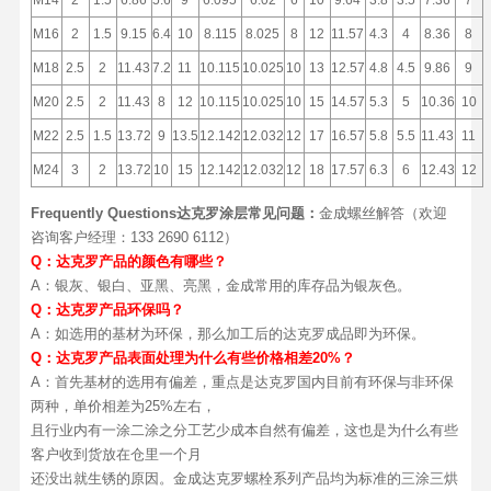
M14
2
1.5
6.86
5.6
9
6.095
6.02
6
10
9.64
3.8
3.5
7.36
7
M16
2
1.5
9.15
6.4
10
8.115
8.025
8
12
11.57
4.3
4
8.36
8
M18
2.5
2
11.43
7.2
11
10.115
10.025
10
13
12.57
4.8
4.5
9.86
9
M20
2.5
2
11.43
8
12
10.115
10.025
10
15
14.57
5.3
5
10.36
10
M22
2.5
1.5
13.72
9
13.5
12.142
12.032
12
17
16.57
5.8
5.5
11.43
11
M24
3
2
13.72
10
15
12.142
12.032
12
18
17.57
6.3
6
12.43
12
Frequently Questions达克罗涂层常见问题：
金成螺丝解答（欢迎
咨询客户经理：133 2690 6112）
Q：
达克罗产品的颜色有哪些？
A：银灰、银白、亚黑、亮黑，金成常用的库存品为银灰色。
Q：
达克罗产品环保吗？
A：如选用的基材为环保，那么加工后的达克罗成品即为环保。
Q：
达克罗产品表面处理为什么有些价格相差20%？
A：首先基材的选用有偏差，重点是达克罗国内目前有环保与非环保
两种，单价相差为25%左右，
且行业内有一涂二涂之分工艺少成本自然有偏差，这也是为什么有些
客户收到货放在仓里一个月
还没出就生锈的原因。金成达克罗螺栓系列产品均为标准的三涂三烘