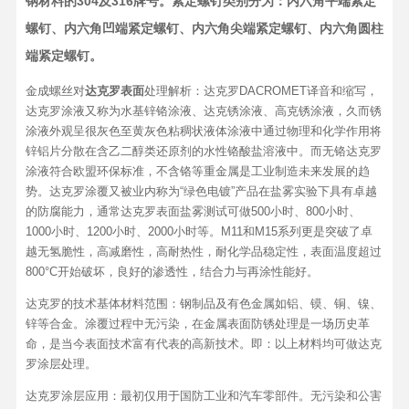
钢材料的304及316牌号。紧定螺钉类别分为：内六角平端紧定
螺钉、内六角凹端紧定螺钉、内六角尖端紧定螺钉、内六角圆柱
端紧定螺钉。
金成螺丝对
达克罗表面
处理解析：达克罗DACROMET译音和缩写，
达克罗涂液又称为水基锌铬涂液、达克锈涂液、高克锈涂液，久而锈
涂液外观呈很灰色至黄灰色粘稠状液体涂液中通过物理和化学作用将
锌铝片分散在含乙二醇类还原剂的水性铬酸盐溶液中。而无铬达克罗
涂液符合欧盟环保标准，不含铬等重金属是工业制造未来发展的趋
势。达克罗涂覆又被业内称为“绿色电镀”产品在盐雾实验下具有卓越
的防腐能力，通常达克罗表面盐雾测试可做500小时、800小时、
1000小时、1200小时、2000小时等。M11和M15系列更是突破了卓
越无氢脆性，高减磨性，高耐热性，耐化学品稳定性，表面温度超过
800°C开始破坏，良好的渗透性，结合力与再涂性能好。
达克罗的技术基体材料范围：钢制品及有色金属如铝、镆、铜、镍、
锌等合金。涂覆过程中无污染，在金属表面防锈处理是一场历史革
命，是当今表面技术富有代表的高新技术。即：以上材料均可做达克
罗涂层处理。
达克罗涂层应用：最初仅用于国防工业和汽车零部件。无污染和公害