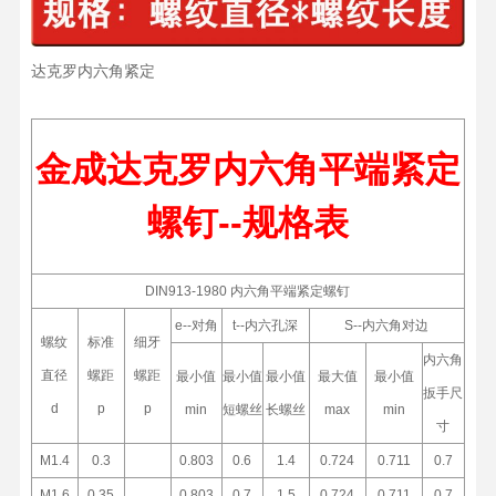
达克罗内六角紧定
金成达克罗内六角平端紧定
螺钉--规格表
DIN913-1980 内六角平端紧定螺钉
e--对角
t--内六孔深
S--内六角对边
螺纹
标准
细牙
内六角
直径
螺距
螺距
最小值
最小值
最小值
最大值
最小值
扳手尺
d
p
p
min
短螺丝
长螺丝
max
min
寸
M1.4
0.3
0.803
0.6
1.4
0.724
0.711
0.7
M1.6
0.35
0.803
0.7
1.5
0.724
0.711
0.7