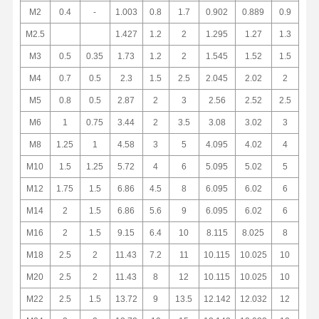
M2
0.4
-
1.003
0.8
1.7
0.902
0.889
0.9
M2.5
1.427
1.2
2
1.295
1.27
1.3
M3
0.5
0.35
1.73
1.2
2
1.545
1.52
1.5
M4
0.7
0.5
2.3
1.5
2.5
2.045
2.02
2
M5
0.8
0.5
2.87
2
3
2.56
2.52
2.5
M6
1
0.75
3.44
2
3.5
3.08
3.02
3
M8
1.25
1
4.58
3
5
4.095
4.02
4
M10
1.5
1.25
5.72
4
6
5.095
5.02
5
M12
1.75
1.5
6.86
4.5
8
6.095
6.02
6
M14
2
1.5
6.86
5.6
9
6.095
6.02
6
M16
2
1.5
9.15
6.4
10
8.115
8.025
8
M18
2.5
2
11.43
7.2
11
10.115
10.025
10
M20
2.5
2
11.43
8
12
10.115
10.025
10
M22
2.5
1.5
13.72
9
13.5
12.142
12.032
12