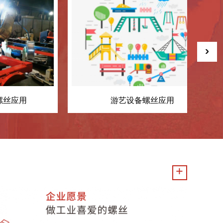
›
游艺设备螺丝应用
船舶行
+