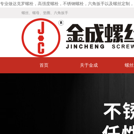
专业做达克罗螺栓，高强度螺栓，不锈钢螺栓，六角扳手以及螺丝定制，
螺丝、螺母、垫圈、六角扳手
首页
关于金成
螺丝