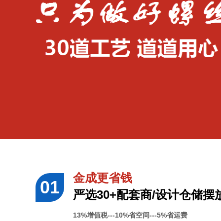
金成更省钱
严选30+配套商/设计仓储摆放
13%增值税---10%省空间---5%省运费