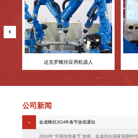
‹
达克罗螺丝应用机器人
英泰医疗仪器
公司新闻
金成螺丝2024年春节放假通知
2024年“中国传统春节”放假，金成结合国家假期